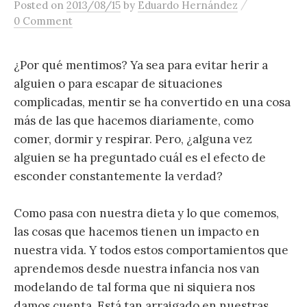
/
Posted
on
2013/08/15
by
Eduardo Hernández
content
0 Comment
¿Por qué mentimos? Ya sea para evitar herir a
alguien o para escapar de situaciones
complicadas, mentir se ha convertido en una cosa
más de las que hacemos diariamente, como
comer, dormir y respirar. Pero, ¿alguna vez
alguien se ha preguntado cuál es el efecto de
esconder constantemente la verdad?
Como pasa con nuestra dieta y lo que comemos,
las cosas que hacemos tienen un impacto en
nuestra vida. Y todos estos comportamientos que
aprendemos desde nuestra infancia nos van
modelando de tal forma que ni siquiera nos
damos cuenta. Está tan arraigado en nuestras