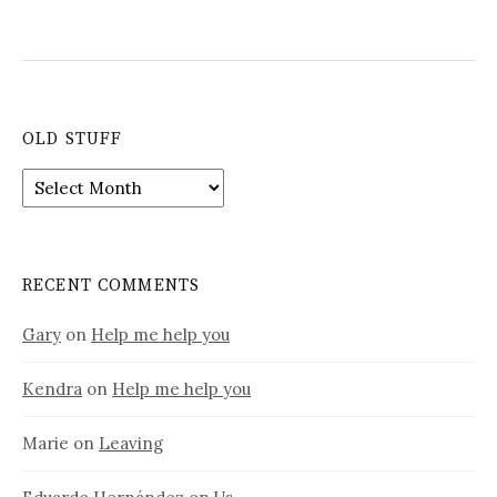
OLD STUFF
Old
stuff
RECENT COMMENTS
Gary
on
Help me help you
Kendra
on
Help me help you
Marie
on
Leaving