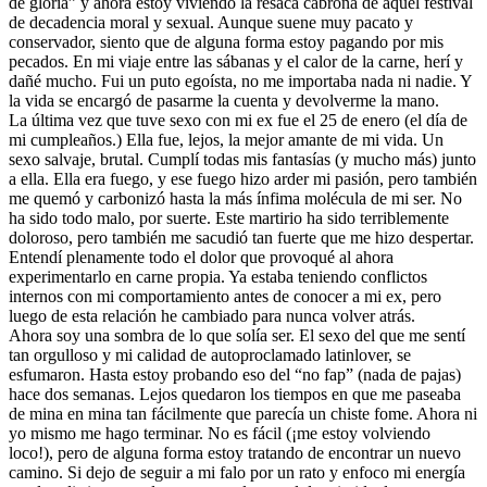
de gloria” y ahora estoy viviendo la resaca cabrona de aquel festival
de decadencia moral y sexual. Aunque suene muy pacato y
conservador, siento que de alguna forma estoy pagando por mis
pecados. En mi viaje entre las sábanas y el calor de la carne, herí y
dañé mucho. Fui un puto egoísta, no me importaba nada ni nadie. Y
la vida se encargó de pasarme la cuenta y devolverme la mano.
La última vez que tuve sexo con mi ex fue el 25 de enero (el día de
mi cumpleaños.) Ella fue, lejos, la mejor amante de mi vida. Un
sexo salvaje, brutal. Cumplí todas mis fantasías (y mucho más) junto
a ella. Ella era fuego, y ese fuego hizo arder mi pasión, pero también
me quemó y carbonizó hasta la más ínfima molécula de mi ser. No
ha sido todo malo, por suerte. Este martirio ha sido terriblemente
doloroso, pero también me sacudió tan fuerte que me hizo despertar.
Entendí plenamente todo el dolor que provoqué al ahora
experimentarlo en carne propia. Ya estaba teniendo conflictos
internos con mi comportamiento antes de conocer a mi ex, pero
luego de esta relación he cambiado para nunca volver atrás.
Ahora soy una sombra de lo que solía ser. El sexo del que me sentí
tan orgulloso y mi calidad de autoproclamado latinlover, se
esfumaron. Hasta estoy probando eso del “no fap” (nada de pajas)
hace dos semanas. Lejos quedaron los tiempos en que me paseaba
de mina en mina tan fácilmente que parecía un chiste fome. Ahora ni
yo mismo me hago terminar. No es fácil (¡me estoy volviendo
loco!), pero de alguna forma estoy tratando de encontrar un nuevo
camino. Si dejo de seguir a mi falo por un rato y enfoco mi energía