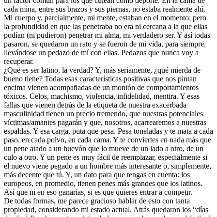
un factor común para los que culean como deporte. En la cama de
cada mina, entre sus brazos y sus piernas, no estaba realmente ahí.
Mi cuerpo y, parcialmente, mi mente, estaban en el momento; pero
la profundidad en que las penetraba no era ni cercana a la que ellas
podían (ni pudieron) penetrar mi alma, mi verdadero ser. Y así todas
pasaron, se quedaron un rato y se fueron de mi vida, para siempre,
llevándose un pedazo de mí con ellas. Pedazos que nunca voy a
recuperar.
¿Qué es ser latino, la verdad? Y, más seriamente, ¿qué mierda de
bueno tiene? Todas esas características positivas que nos pintan
encima vienen acompañadas de un montón de comportamientos
tóxicos. Celos, machismo, violencia, infidelidad, mentira. Y esas
fallas que vienen detrás de la etiqueta de nuestra exacerbada
masculinidad tienen un precio tremendo, que nuestras potenciales
víctimas/amantes pagarán y que, nosotros, acarrearemos a nuestras
espaldas. Y esa carga, puta que pesa. Pesa toneladas y te mata a cada
paso, en cada polvo, en cada cama. Y te conviertes en nada más que
un pene atado a un huevón que lo mueve de un lado a otro, de un
culo a otro. Y un pene es muy fácil de reemplazar, especialmente si
el nuevo viene pegado a un hombre más interesante o, simplemente,
más decente que tú. Y, un dato para que tengas en cuenta: los
europeos, en promedio, tienen penes más grandes que los latinos.
Así que ni en eso ganarías, si es que quieres entrar a competir.
De todas formas, me parece gracioso hablar de esto con tanta
propiedad, considerando mi estado actual. Atrás quedaron los “días