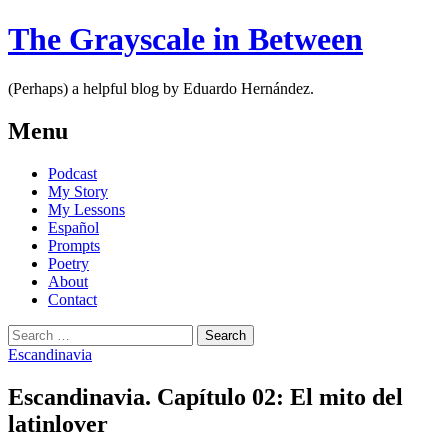
The Grayscale in Between
(Perhaps) a helpful blog by Eduardo Hernández.
Menu
Skip
Podcast
to
My Story
content
My Lessons
Español
Prompts
Poetry
About
Contact
Search
for:
Escandinavia
Escandinavia. Capítulo 02: El mito del
latinlover