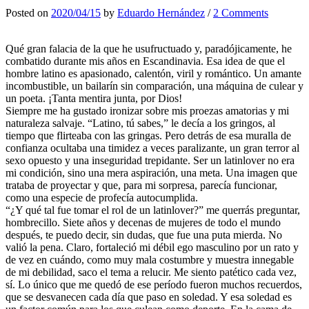
Posted
on
2020/04/15
by
Eduardo Hernández
/
2 Comments
Qué gran falacia de la que he usufructuado y, paradójicamente, he
combatido durante mis años en Escandinavia. Esa idea de que el
hombre latino es apasionado, calentón, viril y romántico. Un amante
incombustible, un bailarín sin comparación, una máquina de culear y
un poeta. ¡Tanta mentira junta, por Dios!
Siempre me ha gustado ironizar sobre mis proezas amatorias y mi
naturaleza salvaje. “Latino, tú sabes,” le decía a los gringos, al
tiempo que flirteaba con las gringas. Pero detrás de esa muralla de
confianza ocultaba una timidez a veces paralizante, un gran terror al
sexo opuesto y una inseguridad trepidante. Ser un latinlover no era
mi condición, sino una mera aspiración, una meta. Una imagen que
trataba de proyectar y que, para mi sorpresa, parecía funcionar,
como una especie de profecía autocumplida.
“¿Y qué tal fue tomar el rol de un latinlover?” me querrás preguntar,
hombrecillo. Siete años y decenas de mujeres de todo el mundo
después, te puedo decir, sin dudas, que fue una puta mierda. No
valió la pena. Claro, fortaleció mi débil ego masculino por un rato y
de vez en cuándo, como muy mala costumbre y muestra innegable
de mi debilidad, saco el tema a relucir. Me siento patético cada vez,
sí. Lo único que me quedó de ese período fueron muchos recuerdos,
que se desvanecen cada día que paso en soledad. Y esa soledad es