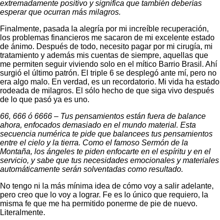
extremadamente positivo y significa que también deberías
esperar que ocurran más milagros.
Finalmente, pasada la alegría por mi increíble recuperación,
los problemas financieros me sacaron de mi excelente estado
de ánimo. Después de todo, necesito pagar por mi cirugía, mi
tratamiento y además mis cuentas de siempre, aquellas que
me permiten seguir viviendo solo en el mítico Barrio Brasil. Ahí
surgió el último patrón. El triple 6 se desplegó ante mí, pero no
era algo malo. En verdad, es un recordatorio. Mi vida ha estado
rodeada de milagros. El sólo hecho de que siga vivo después
de lo que pasó ya es uno.
66, 666 ó 6666 – Tus pensamientos están fuera de balance
ahora, enfocados demasiado en el mundo material. Esta
secuencia numérica te pide que balancees tus pensamientos
entre el cielo y la tierra. Como el famoso Sermón de la
Montaña, los ángeles te piden enfocarte en el espíritu y en el
servicio, y sabe que tus necesidades emocionales y materiales
automáticamente serán solventadas como resultado.
No tengo ni la más mínima idea de cómo voy a salir adelante,
pero creo que lo voy a lograr. Fe es lo único que requiero, la
misma fe que me ha permitido ponerme de pie de nuevo.
Literalmente.