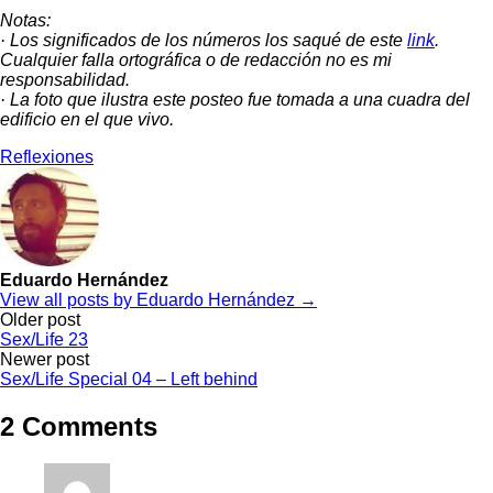
Notas:
· Los significados de los números los saqué de este
link
.
Cualquier falla ortográfica o de redacción no es mi
responsabilidad.
· La foto que ilustra este posteo fue tomada a una cuadra del
edificio en el que vivo.
Reflexiones
Eduardo Hernández
View all posts by Eduardo Hernández →
Post
Older post
Sex/Life 23
navigation
Newer post
Sex/Life Special 04 – Left behind
2 Comments