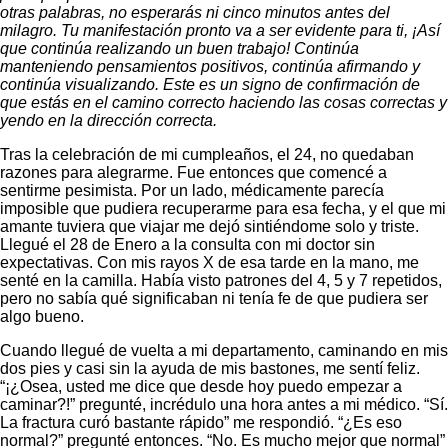
otras palabras, no esperarás ni cinco minutos antes del
milagro. Tu manifestación pronto va a ser evidente para ti, ¡Así
que continúa realizando un buen trabajo! Continúa
manteniendo pensamientos positivos, continúa afirmando y
continúa visualizando. Este es un signo de confirmación de
que estás en el camino correcto haciendo las cosas correctas y
yendo en la dirección correcta.
Tras la celebración de mi cumpleaños, el 24, no quedaban
razones para alegrarme. Fue entonces que comencé a
sentirme pesimista. Por un lado, médicamente parecía
imposible que pudiera recuperarme para esa fecha, y el que mi
amante tuviera que viajar me dejó sintiéndome solo y triste.
Llegué el 28 de Enero a la consulta con mi doctor sin
expectativas. Con mis rayos X de esa tarde en la mano, me
senté en la camilla. Había visto patrones del 4, 5 y 7 repetidos,
pero no sabía qué significaban ni tenía fe de que pudiera ser
algo bueno.
Cuando llegué de vuelta a mi departamento, caminando en mis
dos pies y casi sin la ayuda de mis bastones, me sentí feliz.
“¡¿Osea, usted me dice que desde hoy puedo empezar a
caminar?!” pregunté, incrédulo una hora antes a mi médico. “Sí.
La fractura curó bastante rápido” me respondió. “¿Es eso
normal?” pregunté entonces. “No. Es mucho mejor que normal”