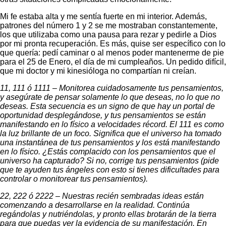
Mi fe estaba alta y me sentía fuerte en mi interior. Además,
patrones del número 1 y 2 se me mostraban constantemente,
los que utilizaba como una pausa para rezar y pedirle a Dios
por mi pronta recuperación. Es más, quise ser específico con lo
que quería: pedí caminar o al menos poder mantenerme de pie
para el 25 de Enero, el día de mi cumpleaños. Un pedido difícil,
que mi doctor y mi kinesióloga no compartían ni creían.
11, 111 ó 1111 – Monitorea cuidadosamente tus pensamientos,
y asegúrate de pensar solamente lo que deseas, no lo que no
deseas. Esta secuencia es un signo de que hay un portal de
oportunidad desplegándose, y tus pensamientos se están
manifestando en lo físico a velocidades récord. El 111 es como
la luz brillante de un foco. Significa que el universo ha tomado
una instantánea de tus pensamientos y los está manifestando
en lo físico. ¿Estás complacido con los pensamientos que el
universo ha capturado? Si no, corrige tus pensamientos (pide
que te ayuden tus ángeles con esto si tienes dificultades para
controlar o monitorear tus pensamientos).
22, 222 ó 2222 – Nuestras recién sembradas ideas están
comenzando a desarrollarse en la realidad. Continúa
regándolas y nutriéndolas, y pronto ellas brotarán de la tierra
para que puedas ver la evidencia de su manifestación. En