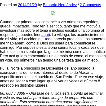
Posted
on
2014/01/29
by
Eduardo Hernández
/
2 Comments
Cuando por primera vez comencé a ver números repetidos,
quedé impactado. Todo tenía sentido, tanto que me motivó a
investigar más sobre el tema e incluso escribir una columna al
respecto (la puedes leer
aquí
). La vikinga, los acontecimientos
de mi vida, mi accidente… todo parecía predicho. Los números
me “hablaban”, como si Dios los usara para comunicarse
conmigo. Por supuesto esta teoría suena loca, y cada vez que
hablo del tema siento que la gente me mira como a un lunático.
Pero acá quiero comentarles un ejemplo de cómo, al menos en
mi vida, los números han tenido una certeza que da miedo.
Fui al Norte a principios de Diciembre del año pasado, a
exorcizar mis demonios internos al desierto de Atacama,
específicamente en el pueblo de San Pedro. Fue en ese viaje,
antes de llegar a este lugar, que vi varias veces el número 8
repetido en distintos lugares.
88, 888 u 8888 – Una fase de tu vida está a punto de terminar,
y esta es una señal para darte tiempo de prepararte con
antelación. Esta secuencia numérica puede significar que