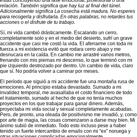
estás concluyendo una fase emocional, profesional o una
relación. También significa que hay luz al final del túnel.
Adicionalmente significa La cosecha está madura. No esperes
para recogerla y disfrutarla. En otras palabras, no retardes tus
acciones o el disfrute de tu trabajo.
Sí, mi vida cambió drásticamente. Escalando un cerro,
completamente solo y en el medio del desierto, sufrí un grave
accidente que casi me costó la vida. El aferrarme con toda mi
fuerza a mi existencia evitó que rodara cerro abajo y me
desnucara en la caída. En cambio me arrastré varios metros,
frenando con mis piernas mi descenso, lo que terminó con mi
pie izquierdo destrozado por dentro. Un cambio de vida, claro
que sí. No podría volver a caminar por meses.
El período que siguió a mi accidente fue una montaña rusa de
emociones. Al principio estaba devastado. Sumado a mi
invalidez temporal, me avasallaba el costo financiero de todo
el tratamiento, sumado al hecho de que no tenía muchos
proyectos en los que trabajar para ganar dinero. Además,
proyectaba mi vida social y sexual completamente acabadas.
Pero, de pronto, una oleada de positivismo me invadió, y, como
por arte de magia, las cosas comenzaron a darse muy bien. Mi
ánimo subió de inmediato. Todo esto incluso pese a haber
tenido un fuerte intercambio de emails con mi “ex” noruega y
otras situaciones complicadas emocionalmente.