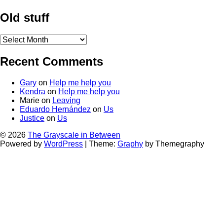
Old stuff
Old
stuff
Recent Comments
Gary
on
Help me help you
Kendra
on
Help me help you
Marie
on
Leaving
Eduardo Hernández
on
Us
Justice
on
Us
© 2026
The Grayscale in Between
Powered by
WordPress
|
Theme:
Graphy
by Themegraphy