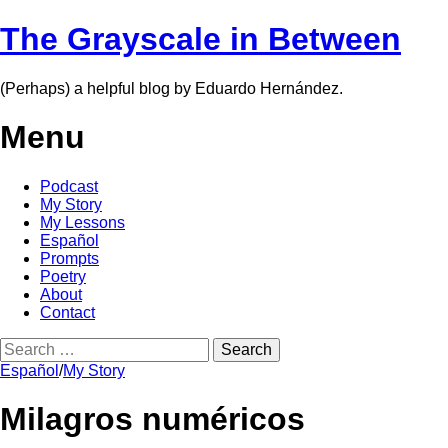
The Grayscale in Between
(Perhaps) a helpful blog by Eduardo Hernández.
Menu
Skip
Podcast
to
My Story
content
My Lessons
Español
Prompts
Poetry
About
Contact
Search
for:
Español
/
My Story
Milagros numéricos