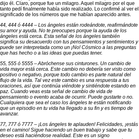
dijo él. Claro, porque fue un milagro. Aquel milagro por el que
tanto pedí finalmente había sido realizado. Lo confirmé al ver el
significado de los números que me habían aparecido antes.
44, 444 ó 4444 – Los ángeles están rodeándote, reafirmándote
su amor y ayuda. No te preocupes porque la ayuda de los
ángeles está cerca. Esta señal de los ángeles también
significa su desacuerdo con tus pensamientos y sentimientos y
puede ser interpretada como un ¡No! Cósmico a las preguntas
que has hecho o a las ideas que puedas tener.
55, 555 ó 5555 – Abróchense sus cinturones. Un cambio de
vida mayor está cerca. Este cambio no debería ser visto como
positivo o negativo, porque todo cambio es parte natural del
flujo de la vida. Tal vez este cambio es una respuesta a tus
oraciones, así que continúa viéndote y sintiéndote estando en
paz. Cuando veas esta señal de cambio de vida de
pensamiento o evento acaba de ocurrir. Puede gustarte o no.
Cualquiera que sea el caso los ángeles te están notificando
que un episodio en tu vida ha llegado a su fin y es tiempo de
avanzar.
77, 777 ó 7777 – ¡Los ángeles te aplauden! Felicidades, ¡estás
en el camino! Sigue haciendo un buen trabajo y sabe que tu
deseo está haciéndose realidad. Este es un signo