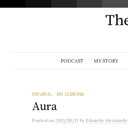
The
Skip
PODCAST
MY STORY
to
content
ESPAÑOL
MY LESSONS
/
Aura
Posted
on
2013/10/17
by
Eduardo Hernánde