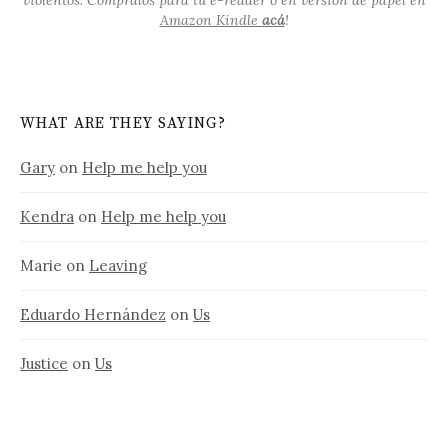
violentos. Cómpralos para tu e-reader o en versión de papel en
Amazon Kindle
acá
!
WHAT ARE THEY SAYING?
Gary
on
Help me help you
Kendra
on
Help me help you
Marie
on
Leaving
Eduardo Hernández
on
Us
Justice
on
Us