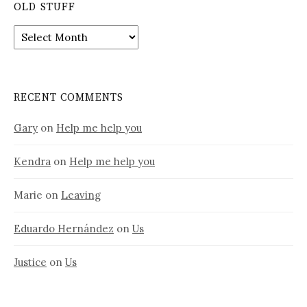
OLD STUFF
Old
stuff
RECENT COMMENTS
Gary
on
Help me help you
Kendra
on
Help me help you
Marie
on
Leaving
Eduardo Hernández
on
Us
Justice
on
Us