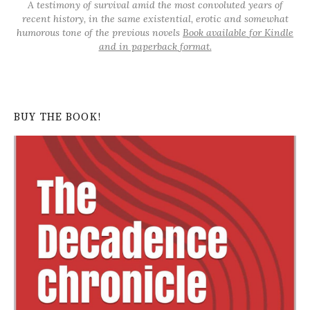
A testimony of survival amid the most convoluted years of
recent history, in the same existential, erotic and somewhat
humorous tone of the previous novels
Book available for Kindle
and in paperback format.
BUY THE BOOK!