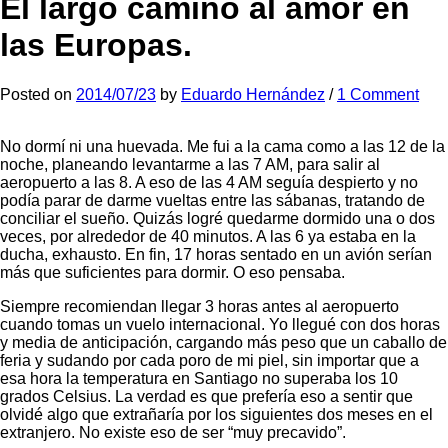
El largo camino al amor en
las Europas.
Posted
on
2014/07/23
by
Eduardo Hernández
/
1 Comment
No dormí ni una huevada. Me fui a la cama como a las 12 de la
noche, planeando levantarme a las 7 AM, para salir al
aeropuerto a las 8. A eso de las 4 AM seguía despierto y no
podía parar de darme vueltas entre las sábanas, tratando de
conciliar el sueño. Quizás logré quedarme dormido una o dos
veces, por alrededor de 40 minutos. A las 6 ya estaba en la
ducha, exhausto. En fin, 17 horas sentado en un avión serían
más que suficientes para dormir. O eso pensaba.
Siempre recomiendan llegar 3 horas antes al aeropuerto
cuando tomas un vuelo internacional. Yo llegué con dos horas
y media de anticipación, cargando más peso que un caballo de
feria y sudando por cada poro de mi piel, sin importar que a
esa hora la temperatura en Santiago no superaba los 10
grados Celsius. La verdad es que prefería eso a sentir que
olvidé algo que extrañaría por los siguientes dos meses en el
extranjero. No existe eso de ser “muy precavido”.