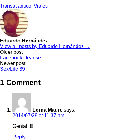
Transatlantico
,
Viajes
Eduardo Hernández
View all posts by Eduardo Hernández →
Post
Older post
Facebook cleanse
navigation
Newer post
Sex/Life 39
1 Comment
Lorna Madre
says:
2014/07/28 at 11:37 pm
Genial !!!!!
Reply