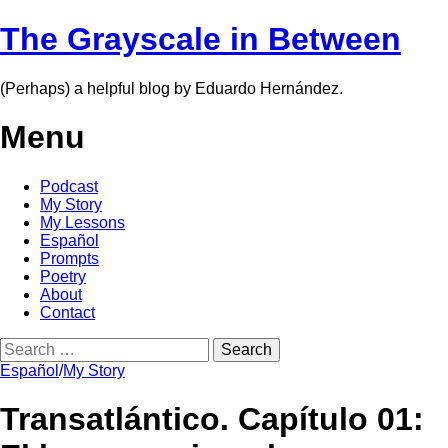
The Grayscale in Between
(Perhaps) a helpful blog by Eduardo Hernández.
Menu
Skip
Podcast
to
My Story
content
My Lessons
Español
Prompts
Poetry
About
Contact
Search
for:
Español
/
My Story
Transatlántico. Capítulo 01: