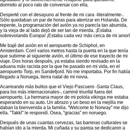
dormido al poco rato de conversar con ella.
Desperté con el desayuno al frente de mi cara -literalmente-.
Sólo quedaban un par de horas para aterrizar en Holanda. De
repente, la programación del avión ya no parecía tan aburrida,
y la vieja de al lado dejó de ser tan de mierda. ¡Estaba
sobrevolando Europa! ¡Estaba cada vez más cerca de mi amor!
Me bajé del avión en el aeropuerto de Schiphol, en
Amsterdam. Corrí varios metros hasta la puerta en la que tenía
que subirme al siguiente avión, el último de ese trayecto de mi
viaje. Dos horas después, ya estaba siendo revisado en la
aduana más racista por la que he pasado en mi vida, en el
aeropuerto Torp, en Sandefjord. No me importaba. Por fin había
llegado a Noruega, tierra natal de mi novia.
Acarreando más bultos que el Viejo Pascuero -Santa Claus,
para los más internacionales-, caminé triunfal fuera del
aeropuerto. La hermana mayor de mi polola vikinga me estaba
esperando en su auto. Un abrazo y un beso en la mejilla me
daban la bienvenida a la familia. “Welcome to Norway” me dijo
ella. “Takk!” le respondí. Osea, “gracias” en noruego.
Después de unas cuantas cervezas, las barreras culturales se
habían ido a la mierda. Mi cuñada y su pareja se dedicaron a