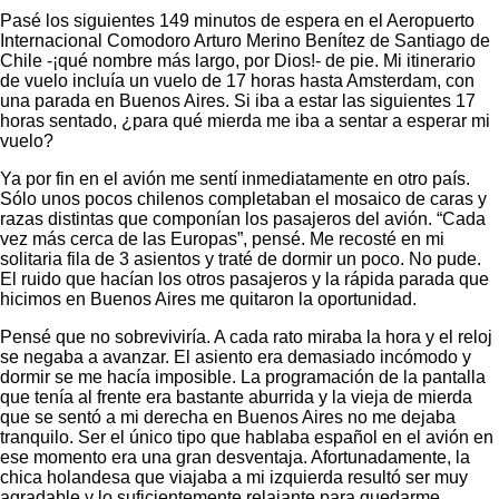
Pasé los siguientes 149 minutos de espera en el Aeropuerto
Internacional Comodoro Arturo Merino Benítez de Santiago de
Chile -¡qué nombre más largo, por Dios!- de pie. Mi itinerario
de vuelo incluía un vuelo de 17 horas hasta Amsterdam, con
una parada en Buenos Aires. Si iba a estar las siguientes 17
horas sentado, ¿para qué mierda me iba a sentar a esperar mi
vuelo?
Ya por fin en el avión me sentí inmediatamente en otro país.
Sólo unos pocos chilenos completaban el mosaico de caras y
razas distintas que componían los pasajeros del avión. “Cada
vez más cerca de las Europas”, pensé. Me recosté en mi
solitaria fila de 3 asientos y traté de dormir un poco. No pude.
El ruido que hacían los otros pasajeros y la rápida parada que
hicimos en Buenos Aires me quitaron la oportunidad.
Pensé que no sobreviviría. A cada rato miraba la hora y el reloj
se negaba a avanzar. El asiento era demasiado incómodo y
dormir se me hacía imposible. La programación de la pantalla
que tenía al frente era bastante aburrida y la vieja de mierda
que se sentó a mi derecha en Buenos Aires no me dejaba
tranquilo. Ser el único tipo que hablaba español en el avión en
ese momento era una gran desventaja. Afortunadamente, la
chica holandesa que viajaba a mi izquierda resultó ser muy
agradable y lo suficientemente relajante para quedarme