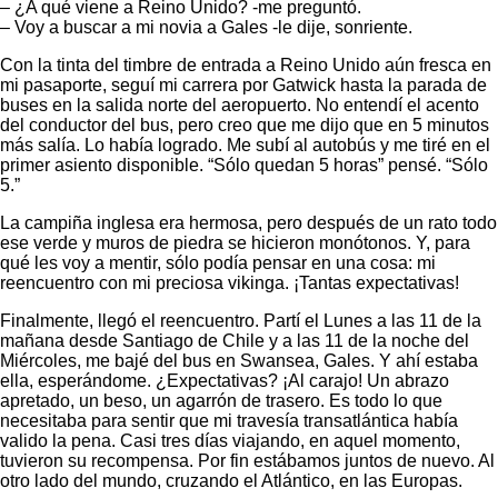
– ¿A qué viene a Reino Unido? -me preguntó.
– Voy a buscar a mi novia a Gales -le dije, sonriente.
Con la tinta del timbre de entrada a Reino Unido aún fresca en
mi pasaporte, seguí mi carrera por Gatwick hasta la parada de
buses en la salida norte del aeropuerto. No entendí el acento
del conductor del bus, pero creo que me dijo que en 5 minutos
más salía. Lo había logrado. Me subí al autobús y me tiré en el
primer asiento disponible. “Sólo quedan 5 horas” pensé. “Sólo
5.”
La campiña inglesa era hermosa, pero después de un rato todo
ese verde y muros de piedra se hicieron monótonos. Y, para
qué les voy a mentir, sólo podía pensar en una cosa: mi
reencuentro con mi preciosa vikinga. ¡Tantas expectativas!
Finalmente, llegó el reencuentro. Partí el Lunes a las 11 de la
mañana desde Santiago de Chile y a las 11 de la noche del
Miércoles, me bajé del bus en Swansea, Gales. Y ahí estaba
ella, esperándome. ¿Expectativas? ¡Al carajo! Un abrazo
apretado, un beso, un agarrón de trasero. Es todo lo que
necesitaba para sentir que mi travesía transatlántica había
valido la pena. Casi tres días viajando, en aquel momento,
tuvieron su recompensa. Por fin estábamos juntos de nuevo. Al
otro lado del mundo, cruzando el Atlántico, en las Europas.