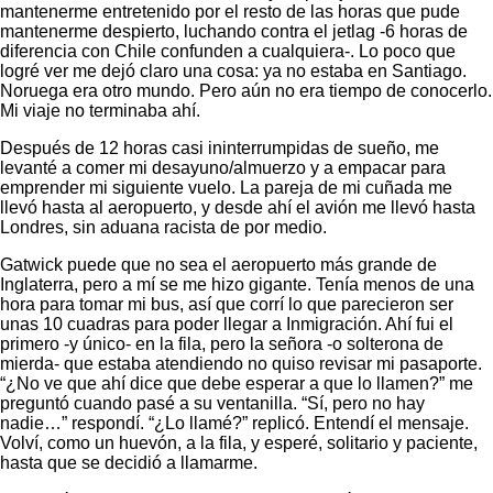
mantenerme entretenido por el resto de las horas que pude
mantenerme despierto, luchando contra el jetlag -6 horas de
diferencia con Chile confunden a cualquiera-. Lo poco que
logré ver me dejó claro una cosa: ya no estaba en Santiago.
Noruega era otro mundo. Pero aún no era tiempo de conocerlo.
Mi viaje no terminaba ahí.
Después de 12 horas casi ininterrumpidas de sueño, me
levanté a comer mi desayuno/almuerzo y a empacar para
emprender mi siguiente vuelo. La pareja de mi cuñada me
llevó hasta al aeropuerto, y desde ahí el avión me llevó hasta
Londres, sin aduana racista de por medio.
Gatwick puede que no sea el aeropuerto más grande de
Inglaterra, pero a mí se me hizo gigante. Tenía menos de una
hora para tomar mi bus, así que corrí lo que parecieron ser
unas 10 cuadras para poder llegar a Inmigración. Ahí fui el
primero -y único- en la fila, pero la señora -o solterona de
mierda- que estaba atendiendo no quiso revisar mi pasaporte.
“¿No ve que ahí dice que debe esperar a que lo llamen?” me
preguntó cuando pasé a su ventanilla. “Sí, pero no hay
nadie…” respondí. “¿Lo llamé?” replicó. Entendí el mensaje.
Volví, como un huevón, a la fila, y esperé, solitario y paciente,
hasta que se decidió a llamarme.